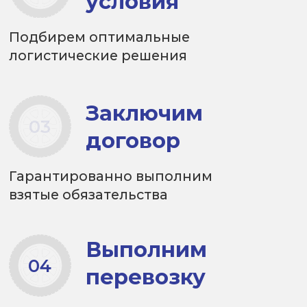
Открытые
вакансии
Звоните или оставляйте заявку
на сайте, мы будем рады видеть
Вас в числе сотрудников
Компании!
Водитель-
экспедитор
Требование:
Наличие
водительского удостоверения
категории «Е».