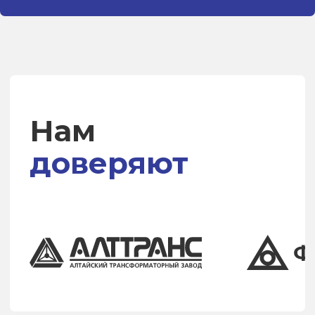
Выполним
04
перевозку
Перевозка – наша ответственность,
ваше спокойствие
В настоящее время
компания динамично
развивается, занимает
лидирующую позицию
среди перевозчиков
нашего региона.
В компании работает более 100
человек, 70% команды с нами
более
10 лет
— мы гордимся
стабильностью и высоким
профессионализмом сотрудников.