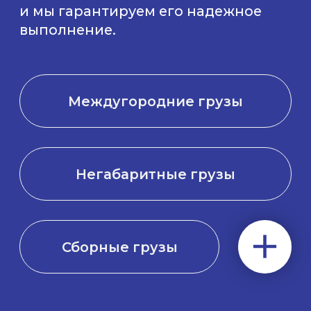
Оставьте
01
заявку
Свяжемся и проконсультируем
по всем вопросам
Обсудим
02
условия
Подбирем оптимальные
логистические решения
Заключим
03
договор
Гарантированно выполним
взятые обязательства