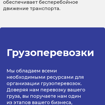
Нам
доверяют
С нами
просто