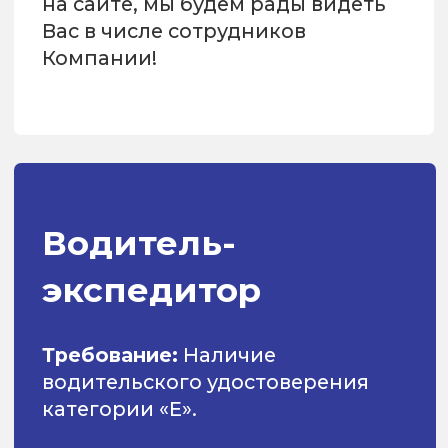
Вопрос-ответ
Контакты
Адрес
630078, Новосибирск,
ул. Пермитина, 24, офис 200
Почта
ktnt54@mail.ru
Перевозка — наша
ответственность, ваше спокойствие
+7 (383) 220-4-220