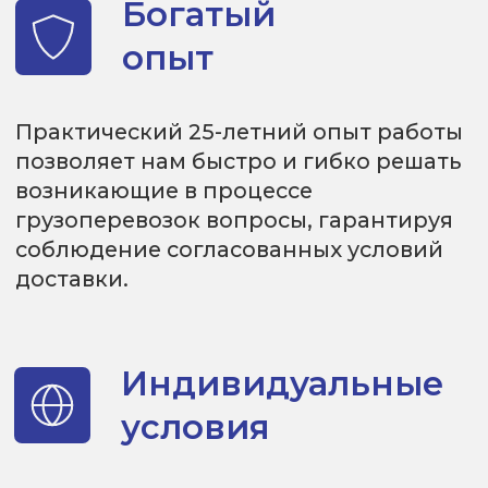
крупных организаций, так и для
компаний среднего и малого бизнеса.
Свой
автопарк
Парк компании — 60 тягачей VOLVO,
SCANIA, DAF под управлением
профессиональных штатных
водителей-экспедиторов. Собственная
ремонтно-техническеская служба
обеспечивает бесперебойное
движение транспорта.
Грузоперевозки